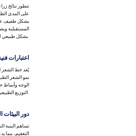
تتطور نتائج زرا
على المدى الطوي
بشكل طفيف على 
المستقبلية ويص
بشكل طبيعي لسنوات بعد العملية الأولية.
اعتبارات فن
يُعد خط الشعر ا
نمو الشعر الطبي
الوجه وأنماط ح
التوزيع الطبيعي لنمو الشعر. والنتيجة هي كثافة تبدو مندمجة بشكل طبيعي مع ملامح الوجه، مما يعزز التوازن دون مبالغة.
دور البيئات 
تساهم البنية ال
التعقيم، مما ي