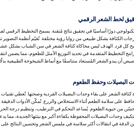
قيق لخط الشعر الرقمي
لتكنولوجي دورًا أساسيًا في تحقيق نتائج مُتقنة. يسمح التخطيط الرقمي لف
ات الكثافة بشكل طبيعي من زوايا رؤية مختلفة. تُقيّم أنظمة التصوي
ح كل فرد. الهدف ليس محاكاة كثافة الشعر في سن الشباب بشكل عشوائي،
برامج التخطيط المتقدمة في تحديد التوزيع الأمثل للطعوم، مما يضمن انتق
 البصيلات وحفظ الطعوم
ة كثافة الشعر على بقاء وحدات البصيلات الفردية وصحتها. تُعطي تقنيات ا
افظ على سلامة الطعم أثناء الاستخلاص والزرع. تُمكّن الأدوات الدقيق
سّن من حيوية الطعوم. يُساعد التحكم في الترطيب، وتنظيم درجة الحرارة
تكيف وحدات البصيلات المحفوظة بكفاءة أكبر مع بيئتها الجديدة، مما يدع