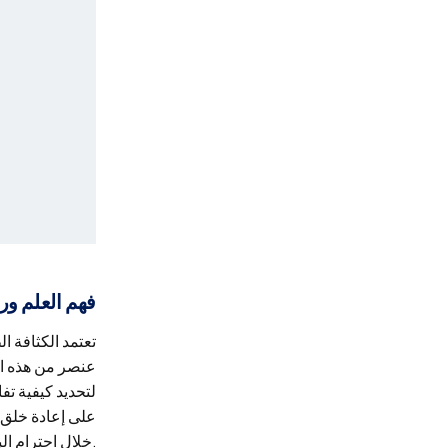
فهم العلم ور
تعتمد الكثافة ا
عنصر من هذه الع
لتحديد كيفية تف
على إعادة خلق 
خلال احترام البنية البيولوجية لنمو الشعر، يتمكن الأطباء من خلق كثافة متعددة الأبعاد تتطور بشكل طبيعي مع مرور الوقت.