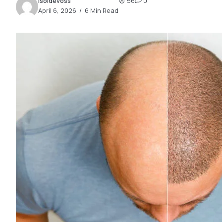
isoldevoss
56
0
2.2k
April 6, 2026
6 Min Read
8.22k
follow
follow