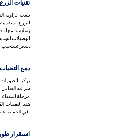
تقنيات الزرع
تلعب الزاوية ال
الزرع المتقدمة 
بسلاسة مع البصي
البصيلات الجدي
شعر تستجيب بشكل طبيعي للظروف البيئية مثل الرطوبة والتعرض للضوء.
دمج التقنيات
تركز التطورات 
سرعة التعافي و
مرحلة الشفاء. ك
هذه التقنيات ال
في الحفاظ على مرونة فروة الرأس، مما يضمن اندماج البصيلات المزروعة حديثًا بشكل متناغم مع الشعر الموجود مسبقًا.
استقرار طويل