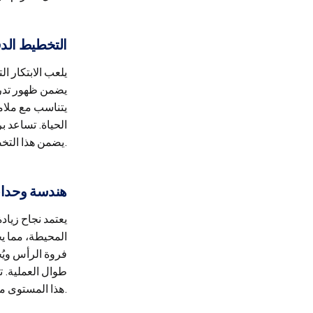
التخطيط الد
يلعب الابتكار ا
يضمن ظهور تدرج
يتناسب مع ملام
الحياة. تساعد .
يضمن هذا التخصيص أن يبدو الشعر المُستعاد متناسقًا مع أنماط الشيخوخة الطبيعية بدلًا من مظهر ثابت مصطنع.
هندسة وحدات
يعتمد نجاح زياد
المحيطة، مما يح
فروة الرأس ويُح
طوال العملية. ت
هذا المستوى من الدقة في انتقالات أكثر سلاسة في ملمس الشعر وتحسين النتائج على المدى الطويل.